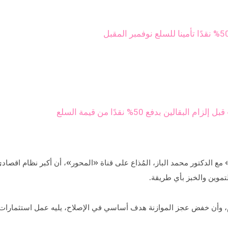
ين بدفع 50% نقدًا من قيمة السلع
صيلحي، خلال حواره ببرنامج «90 دقيقة» مع الدكتور محمد الباز، المُذاع على قناة «المحور»، أ
تموين والخبز بأي طريقة.
دم، وأن خفض عجز الموازنة هدف أساسي في الإصلاح، يليه عمل استثمارات