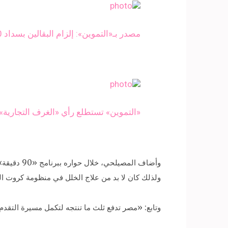
مصدر بـ«التموين»: إلزام البقالين بسداد 50% نقدًا تأمينا للسلع نوفمبر المقبل
«التموين» تستطلع رأي «الغرف التجارية» قبل إلزام البقال
وأضاف الم
ولذلك كان لا بد من علاج الخلل في منظومة كروت ال
وتابع: «مصر تدفع ثلث ما تنتجه لتكمل مسيرة التق