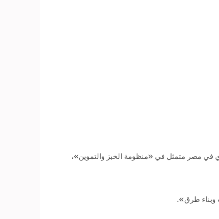
ن أكبر نظام اقصادي في مصر متمثل في «منظومة الخبز والتموين»،
 وبناء طرق».