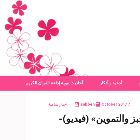
أدعية و أذكار
أحاديث نبوية
إذاعة القران الكريم
7 October 2017
sabbeh
اخبار شاملة
 والتموين» (فيديو)-