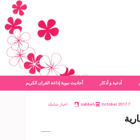
أدعية و أذكار
أحاديث نبوية
إذاعة القران الكريم
7 October 2017
sabbeh
اخبار شاملة
رية