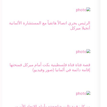
الرئيس يجري اتصالاً هاتفياً مع المستشارة الألمانية
أنجيلا ميركل
قصة فتاة فتاة فلسطينية بكت أمام ميركل فمنحتها
إقامة دائمة في ألمانيا (صور وفيديو)
ميركل: قمة تالين «ناجحة» وأمام الاتحاد الأوروبي