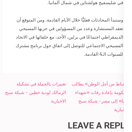
في شليسفيج هولشتاين في شمال ألمانيا.
وستبدأ المحادثات فعليًّا خلال الأيام القادمة. ومن المتوقع أن
تعقد المستشارة وعدد من المسؤولين في حزبها المسيحي
الديمقراطي اجتماعًا في برلين، الأحد، مع حلفائها في الاتحاد
المسيحي الاجتماعي للتوصل إلى اتفاق حول برنامج مشترك
للسنوات الـ4 القادمة.
Post
«أقباط من أجل الوطن» يطالب
تغييرات بالجملة في تشكيلة
navigation
الحكومة بإعادة رفات «شهداء
الزمالك لودية حطين - شبكة سبح
ليبيا» إلى مصر- شبكة سبح
الاخبارية
الاخبارية
LEAVE A REPLY