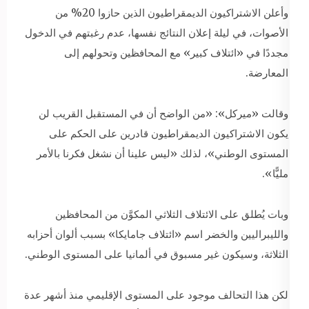
وأعلن الاشتراكيون الديمقراطيون الذين حازوا 20% من
الأصوات، في ليلة إعلان النتائج نفسها، عدم رغبتهم في الدخول
مجددًا في «ائتلاف كبير» مع المحافظين وتحولهم إلى
المعارضة.
وقالت «ميركل»: «من الواضح أن في المستقبل القريب لن
يكون الاشتراكيون الديمقراطيون قادرين على الحكم على
المستوى الوطني»، لذلك «ليس علينا أن نشغل فكرنا بالأمر
مليًّا».
وبات يُطلق على الائتلاف الثلاثي المكوَّن من المحافظين
والليبراليين والخضر اسم «ائتلاف جامايكا» بسبب ألوان أحزابه
الثلاثة، وسيكون غير مسبوق في ألمانيا على المستوى الوطني.
لكن هذا التحالف موجود على المستوى الإقليمي منذ أشهر عدة