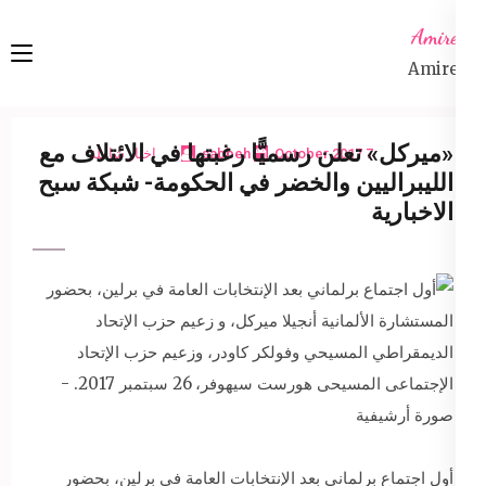
Ski
Amireta
t
Amireta
conten
(Pres
Enter
«ميركل» تعلن رسميًّا رغبتها في الائتلاف مع
7 October 2017
sabbeh
اخبار شاملة
الليبراليين والخضر في الحكومة- شبكة سبح
الاخبارية
أول اجتماع برلماني بعد الإنتخابات العامة في برلين، بحضور