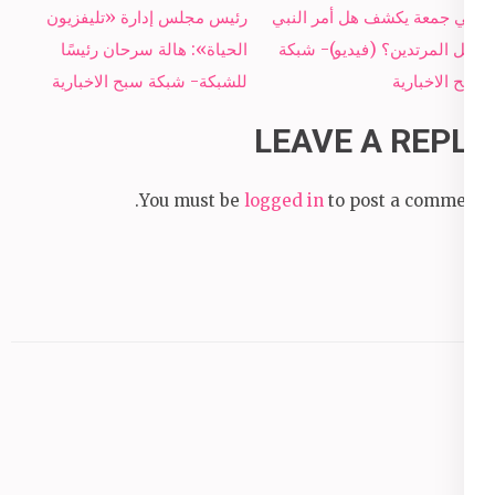
Post
علي جمعة يكشف هل أمر النبي
رئيس مجلس إدارة «تليفزيون
navigation
بقتل المرتدين؟ (فيديو)- شبكة
الحياة»: هالة سرحان رئيسًا
سبح الاخبارية
للشبكة- شبكة سبح الاخبارية
LEAVE A REPLY
You must be
logged in
to post a comment.