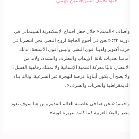
لأنها تحمل اسم حسين فهمي
وأضاف «النمنم» خلال حفل افتتاح الإسكندرية السينمائي في
دورته ٣٣: «نحن في أحوج الحاجة لروح النصر، نحن انتصرنا في
حرب أكتوبر ولدينا أقوى البشر، وليس أقوى الأسلحة؛ لذلك
أمامنا تحديات ثلاثة: الإرهاب والتطرف والتشدد، ولابد من
الانتصار، ثانيًا معركة التنمية الإنسانية ولا نمتلك رفاهية الفشل،
ولا يصح أن يكون أبناؤنا عرضة للهجرة غير الشرعية، وثالثا بناء
الديمقراطية والحريات والشرف».
واختتم: «نحن هنا في عاصمة العالم القديم ومن هنا سوف تعود
مصر والبلاد العربية كما كانت عزيزة قوية».