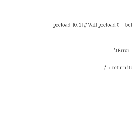
preload: [0, 1] // Will preload 0 – b
tError: 
‘;
return ite