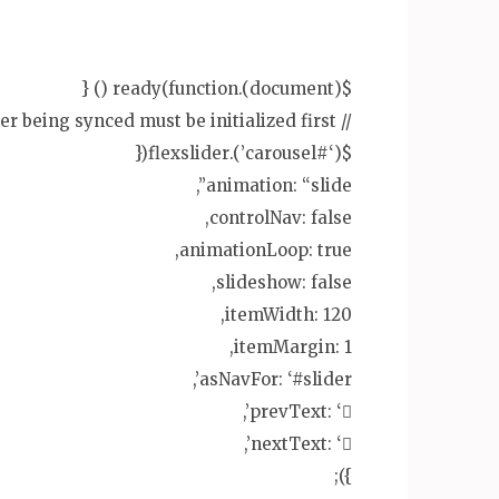
$(document).ready(function () {
// The slider being synced must be initialized first
$(‘#carousel’).flexslider({
animation: “slide”,
controlNav: false,
animationLoop: true,
slideshow: false,
itemWidth: 120,
itemMargin: 1,
asNavFor: ‘#slider’,
prevText: ‘’,
nextText: ‘’,
});