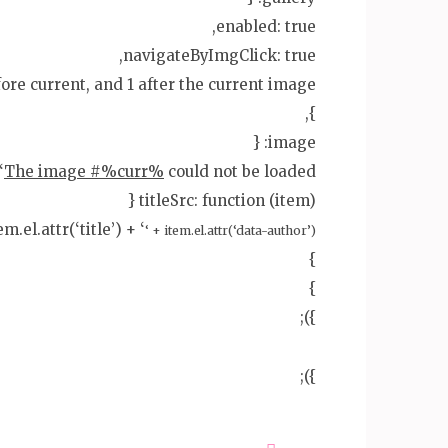
enabled: true,
navigateByImgClick: true,
efore current, and 1 after the current image
},
image: {
‘
The image #%curr%
could not be loaded.’,
titleSrc: function (item) {
m.el.attr(‘title’) + ‘
‘ + item.el.attr(‘data-author’) + ‘
}
}
});
});