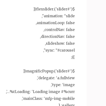
$(‘#slider’).flexslider({
animation: “slide”,
animationLoop: false,
controlNav: false,
directionNav: false,
slideshow: false,
sync: “#carousel”,
});
$(‘#slider’).magnificPopup({
delegate: ‘a.fullview’,
type: ‘image’,
tLoading: ‘Loading image #%curr%…’,
mainClass: ‘mfp-img-mobile’,
gallery: {