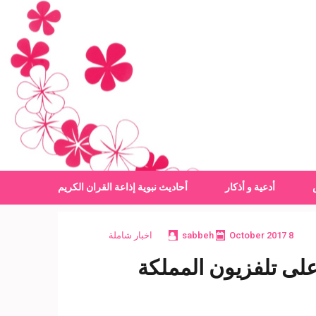
أدعية و أذكار
أحاديث نبوية
إذاعة القران الكريم
8 October 2017
sabbeh
اخبار شاملة
على تلفزيون المملكة