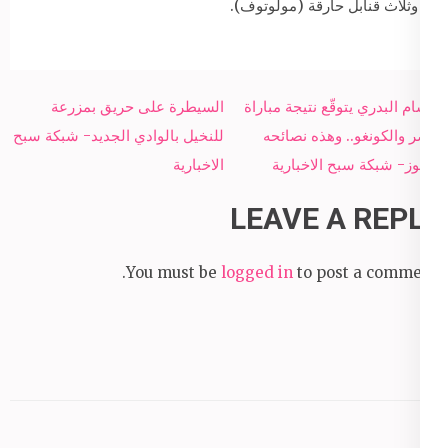
وثلاث قنابل حارقة (مولوتوف).
Post
حسام البدري يتوقّع نتيجة مباراة
السيطرة على حريق بمزرعة
navigation
مصر والكونغو.. وهذه نصائحه
للنخيل بالوادي الجديد- شبكة سبح
للفوز- شبكة سبح الاخبارية
الاخبارية
LEAVE A REPLY
You must be
logged in
to post a comment.