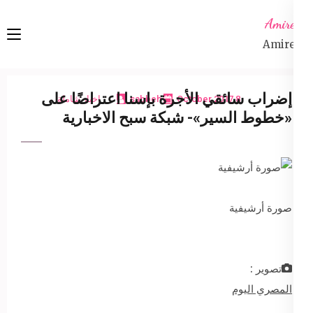
Ski
Amireta
t
Amireta
conten
(Pres
Enter
إضراب سائقي الأجرة بإسنا اعتراضًا على
8 October 2017
sabbeh
اخبار شاملة
«خطوط السير»- شبكة سبح الاخبارية
صورة أرشيفية
تصوير :
المصري اليوم