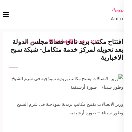
Ski
Amireta
t
Amireta
conten
(Pres
Enter
افتتاح مكتب بريد نادي قضاة مجلس الدولة
8 October 2017
sabbeh
اخبار شاملة
بعد تحويله لمركز خدمة متكامل- شبكة سبح
الاخبارية
وزير الاتصالات يفتتح مكاتب بريدية نموذجية في شرم الشيخ
وطور سيناء – صورة أرشيفية