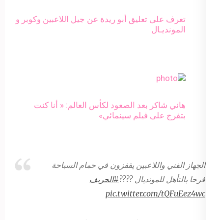
تعرف على تعليق أبو ريدة عن جيل اللاعبين وكوبر و
المونديـال
هاني شاكر بعد الصعود لكأس العالم: « أنا كنت
بتفرج على فيلم سينمائي»
الجهاز الفني واللاعبين يقفزون في حمام السباحة
فرحا بالتأهل للمونديال ????
#الحريف
pic.twitter.com/tQFuEez4wc