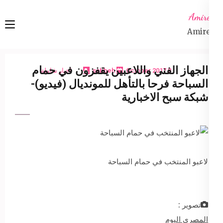
Ski
Amireta
t
Amireta
conten
(Pres
Enter
الجهاز الفني واللاعبين يقفزون في حمام
8 October 2017
sabbeh
اخبار شاملة
السباحة فرحا بالتأهل للمونديال (فيديو)-
شبكة سبح الاخبارية
لاعبو المنتخب في حمام السباحة
تصوير :
المصري اليوم