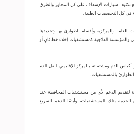
را إلى أنه تم توزيع 11 سيارة إسعاف مجهزة رعاية داخل الاستاد، و14 أخرى خارجه، مع تكثيف سيارات الإسعاف على كل المحاور والطرق
ء في كل التخصصات الطبية.
 العامة والمركزية وأقسام الطوارئ بها وتحديدها
حي والمؤسسة العلاجية كمستشفيات إخلاء خط ثانٍ أو
أكياس الدم ومشتقاته بالمركز الإقليمي لنقل الدم
م الطوارئ بالمستشفيات.
فة لتقديم الدعم لأي من مستشفيات المحافظة عند
 بفرق الانتشار السريع Rapid Response Teams بهدف رفع مستوى الخدمة بتلك المستشفيات، وأيضًا الدعم السريع