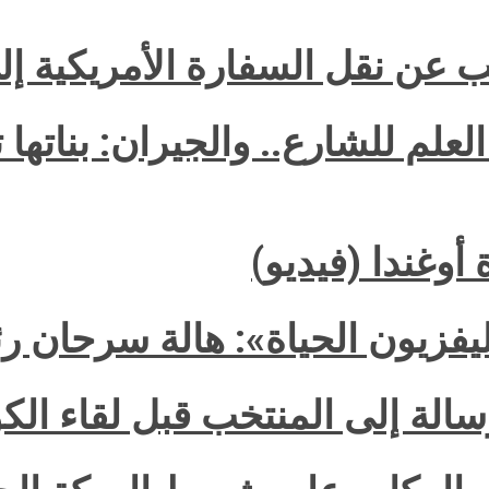
 عن نقل السفارة الأمريكية إ
لم للشارع.. والجيران: بناتها ت
 أوغندا (فيديو)
فزيون الحياة»: هالة سرحان رئ
لة إلى المنتخب قبل لقاء الكو