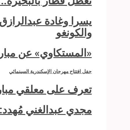
تعطل قطار بالبحيرة..
يسرا وغادة عبدالرازق
والكونغو
«المستكاوي» عن مباراة
حفل افتتاح مهرجان الإسكندرية السينمائي
تعرف على معلقي مبارا
مجدي عبدالغني مُهدد: 