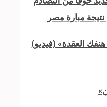
يد خوفًا من التصادم
نتيجة مبارة مصر
هنفك العقدة» (فيديو)
ن»