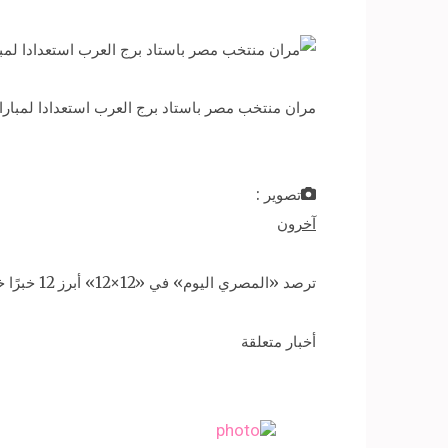
مران منتخب مصر باستاد برج العرب استعدادا لمباراة الكونغو، في 
تصوير :
آخرون
ترصد «المصري اليوم» في «12×12» أبرز 12 خبرًا خلال الـ12 ساعة الماضية، ويمكنك التعرف على تفاصيل الأخبار من خلال الضغط عليها:
أخبار متعلقة