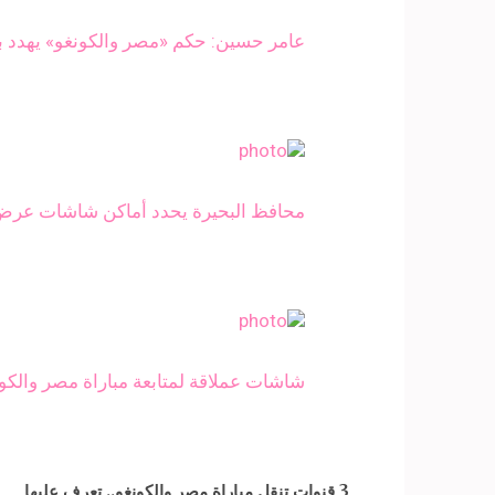
عامر حسين: حكم «مصر والكونغو» يهدد بإي
محافظ البحيرة يحدد أماكن شاشات عرض 
شاشات عملاقة لمتابعة مباراة مصر والكون
3 قنوات تنقل مباراة مصر والكونغو.. تعرف عليها