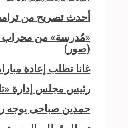
أحدث تصريح من ترامب
«مُدرسة» من محراب الع
(صور)
غانا تطلب إعادة مباراة
رئيس مجلس إدارة «تلي
حمدين صباحى يوجه رسا