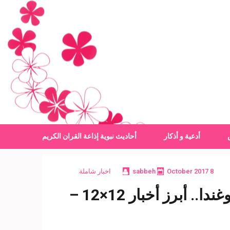
أدعية و أذكار
أحاديث نبوية
إذاعة القران الكريم
8 October 2017
sabbeh
اخبار شاملة
القنوات الناقلة لمباراة مصر والكونغو.. وغانا تطلب إعادة مباراة أوغندا.. أبرز أخبار 12×12 –