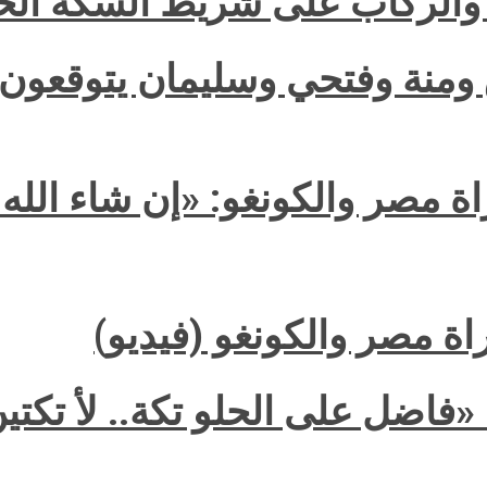
 والركاب على شريط السكة الحد
 ومنة وفتحي وسليمان يتوقعون 
 مصر والكونغو: «إن شاء الله 
ة مصر والكونغو (فيديو)
«فاضل على الحلو تكة.. لأ تكتي