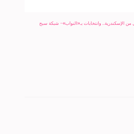
ل من الإسكندرية.. وانتخابات بـ«النواب»- شبكة سبح