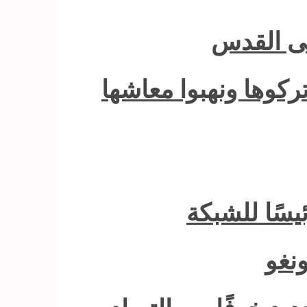
لى القدس
ركوها ونهبوا معاشها
يسًا للشبكة
نغو