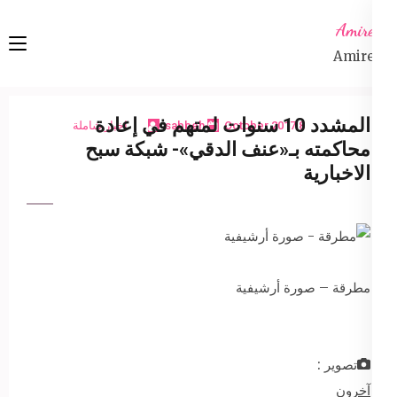
Ski
Amireta
t
Amireta
conten
(Pres
Enter
المشدد 10 سنوات لمتهم في إعادة
8 October 2017
sabbeh
اخبار شاملة
محاكمته بـ«عنف الدقي»- شبكة سبح
الاخبارية
مطرقة – صورة أرشيفية
تصوير :
آخرون