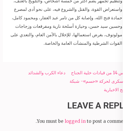
وتنظيم تجمهر يضم أكثر من خمسة أشخاص، والتلويح بالعنف،
واستعراض القوة، والقتل والشروع فيه، على نحو أدى لمصرع
حمادة فتح الله، وإصابة كل من تامر عبد الغفار، ومحمود كامل،
وحسين سيد حسن، وحيازة أسلحة نارية ومفرقعات وزجاجات
مولوتوف، بغرض استعمالها، للإخلال بالأمن العام، والتعدي على
القوات الشرطية والمنشآت العامة والخاصة.
Post
حبس 14 من قيادات خلية الجناح
دعاء الكرب والشدائد
navigation
العسكرى لحركة «حسم»- شبكة
سبح الاخبارية
LEAVE A REPLY
You must be
logged in
to post a comment.