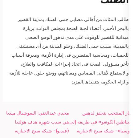
طالب المئات من أهالى مصابى حمى الضنك بمدينة القصير
بالبحر الأحمر، أعضاء لجنة الصحة بمجلس النواب، بزيارة
ميدانية للقصير للوقوف على مدى تدهور الوضع الصحى
بالمدينة، بسبب حمى الضنك، وخلو المدينة من أى مستشفى
للحميات، ومحاسبة المقصرين فى إدارة الأزمة، ومعرفة أسباب
تأخر مسؤولى الصحة فى اتخاذ إجراءات المكافحة والعلاج،
والاستماع لأهالى المصابين ومعاناتهم، ووضع حلول عاجلة للأزمة
وإلزام الحكومة بتنفيذها.
المزيد
Post
قطار المنتخب يتحفز لدهس
مجدي عبدالغني: السوشيال ميديا
navigation
«شياطين الكونغو» فى طريقه إلى
هي سبب شهرة هدف هولندا
«روسيا»- شبكة سبح الاخبارية
(فيديو)- شبكة سبح الاخبارية