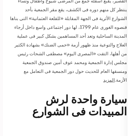
القصير، يقبع أسفله جمع من المرضى شيوخ وأطفال ونساء
ينتظر كل منهم دوره فى الكشف، يقع مقر الجمعية بأحد
الشوارع الأثرية فى الجهة المقابلة «للقلعة العثمانية» التى بناها
قنصوه الغورى عام 1799، لها دور اجتماعى واسع داخل أرجاء
المدينة الساحلية وتعد أحد المساهمين بشكل كبير فى عملية
العلاج والتوعية منذ ظهور أزمة «حمى الضنك» بشهادة الكثير
من أهلها، التقت «المصرى اليوم» مصطفى الشحات رئيس
مجلس إدارة الجمعية ومحمد عوف أمين صندوق الجمعية
ومنسقها العام للحديث حول دور الجمعية فى التعامل مع
الأزمة.
المزيد
سيارة واحدة لرش
المبيدات فى الشوارع