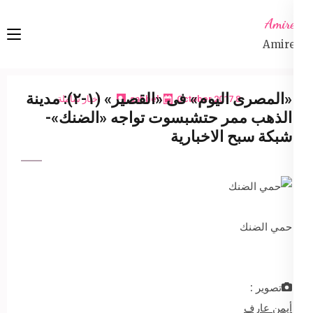
Ski
Amireta
t
Amireta
conten
(Pres
Enter
«المصرى اليوم» فى «القصير» (١-٢): مدينة
8 October 2017
sabbeh
اخبار شاملة
الذهب ممر حتشبسوت تواجه «الضنك»-
شبكة سبح الاخبارية
حمي الضنك
تصوير :
أيمن عارف