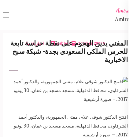
Ski
Amireta
t
Amireta
conten
(Pres
Enter
المفتي يدين الهجوم على نقطة حراسة تابعة
8 October 2017
sabbeh
اخبار شاملة
للحرس الملكي السعودي بجدة- شبكة سبح
الاخبارية
افتتح الدكتور شوقى علام، مفتى الجمهورية، والدكتور أحمد
الشرقاوى، محافظ الدقهلية، مسجد مسجد بن عفان، 30 يونيو
2017. – صورة أرشيفية