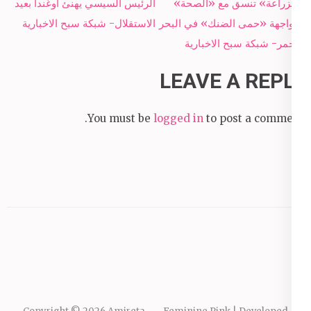
Post
​​«الزراعة» تنسق مع «الصحة»
الرئيس السيسي يهنئ أوغندا بعيد
navigation
لمواجهة «حمى الضنك» في البحر
الاستقلال- شبكة سبح الاخبارية
الأحمر- شبكة سبح الاخبارية
LEAVE A REPLY
You must be
logged in
to post a comment.