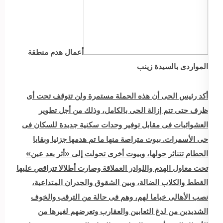
أعمال هدم منطقة
المواردى بالسيدة زينب
أكد رئيس الحى أن هذه الحملة مستمرة ولن تتوقف تحت أى
ظرف حتى تتم إزالة الحى بالكامل، وذلك من أجل تطوير
العشوائيات فى مقابل توفير وحدات سكنية جديدة للسكان فى
حى الأسمرات. بيوت متراصة منها ما تم هدمها جزئيا وبقايا
الحطام تتناثر حولها، وبيوت أخرى تحولت إلى «أثر بعد عين»
تحت معاول الهدم واللوادر العملاقة وصارت أطلالا تتراقص عليها
القطط والكلاب الضالة، وبين الشقوق والجدران المتداعية،
نصب الأهالى خياما لهم، وهم فى حالة من الترقب والخوف
الشديدين من لدغ الثعابين والعقارب وتعرضهم لغيرها من