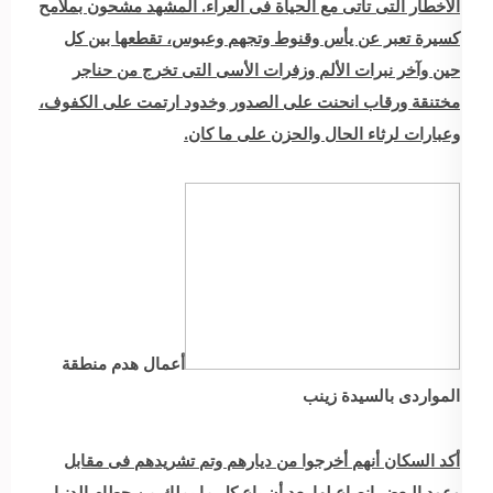
الأخطار التى تأتى مع الحياة فى العراء. المشهد مشحون بملامح
كسيرة تعبر عن يأس وقنوط وتجهم وعبوس، تقطعها بين كل
حين وآخر نبرات الألم وزفرات الأسى التى تخرج من حناجر
مختنقة ورقاب انحنت على الصدور وخدود ارتمت على الكفوف،
وعبارات لرثاء الحال والحزن على ما كان.
أعمال هدم منطقة
المواردى بالسيدة زينب
أكد السكان أنهم أخرجوا من ديارهم وتم تشريدهم فى مقابل
وعود البعض انصاع لها بعد أن باع كل ما يملك من حطام الدنيا