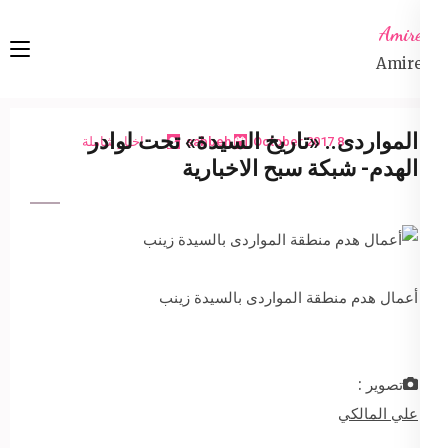
Ski
Amireta
t
Amireta
conten
(Pres
Enter
المواردى.. «تاريخ السيدة» تحت لوادر
8 October 2017
sabbeh
اخبار شاملة
الهدم- شبكة سبح الاخبارية
أعمال هدم منطقة المواردى بالسيدة زينب
تصوير :
علي المالكي