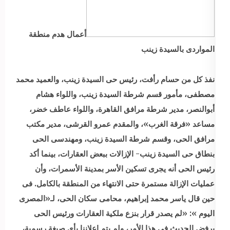
أعمال هدم منطقة
المواردى بالسيدة زينب
نفذ كل من حسام رأفت، رئيس حى السيدة زينب، والعميد محمد
مصطفى، مأمور قسم شرطة السيدة زينب، واللواء هشام
أبوالنصر، مدير شرطة مرافق القاهرة، واللواء عاطف خضر،
مساعد «فرقة الغرب»، والمقدم عمرو القرشى، مدير مكتب
مرافق الحى، وقسم شرطة السيدة زينب، ومهندسى الحى
بنطاق حى السيدة زينب- الإزالات ببعض العقارات، بينما أكد
رئيس الحى أنه يجرى تسكين الأسر بمدينة الأسمرات، وأن
عمليات الإزالة مستمرة حتى الانتهاء من المنطقة بالكامل. فى
حين قال ياسر محمد إبراهيم، محامى سكان الحى، لـ«المصرى
اليوم »: «لم يصدر قرار بنزع ملكية العقارات ورئيس الحى
يرفض الحديث فى هذا الأمر، ولم يتم إعلاننا بأى صيغة رسمية،