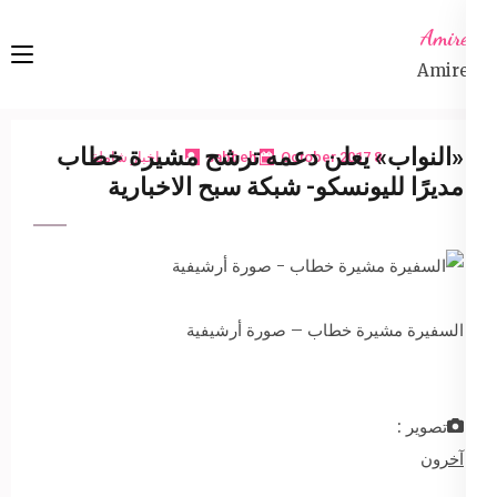
Ski
Amireta
t
Amireta
conten
(Pres
Enter
«النواب» يعلن دعمه ترشح مشيرة خطاب
8 October 2017
sabbeh
اخبار شاملة
مديرًا لليونسكو- شبكة سبح الاخبارية
السفيرة مشيرة خطاب – صورة أرشيفية
تصوير :
آخرون