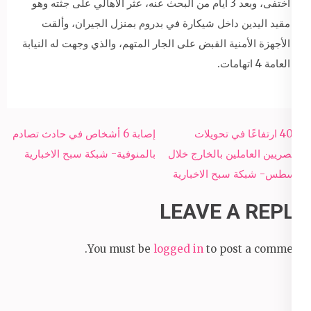
اختفى، وبعد 3 أيام من البحث عنه، عثر الأهالي على جثته وهو
مقيد اليدين داخل شيكارة في بدروم بمنزل الجيران، وألقت
الأجهزة الأمنية القبض على الجار المتهم، والذي وجهت له النيابة
العامة 4 اتهامات.
Post
40% ارتفاعًا في تحويلات
إصابة 6 أشخاص في حادث تصادم
navigation
المصريين العاملين بالخارج خلال
بالمنوفية- شبكة سبح الاخبارية
أغسطس- شبكة سبح الاخبارية
LEAVE A REPLY
You must be
logged in
to post a comment.