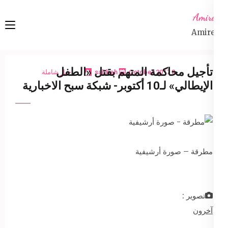
Ski
Amireta
t
Amireta
conten
(Pres
Enter
تأجيل محاكمة المتهم بقتل «الطفل
8 October 2017
sabbeh
اخبار شاملة
الإيطالي» لـ10 أكتوبر- شبكة سبح الاخبارية
مطرقة – صورة أرشيفية
تصوير :
آخرون