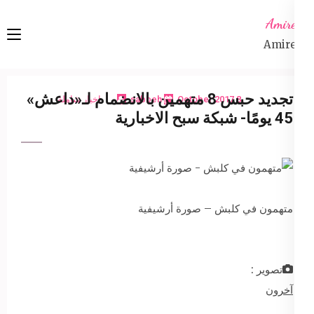
Ski
Amireta
t
Amireta
conten
(Pres
Enter
تجديد حبس 8 متهمين بالانضمام لـ«داعش»
8 October 2017
sabbeh
اخبار شاملة
45 يومًا- شبكة سبح الاخبارية
متهمون في كلبش – صورة أرشيفية
تصوير :
آخرون