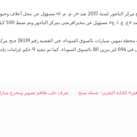
كما تمكنت الحملة من تحرير القضية رقم 18337 جنح مركز الباجور لسنة 2017 ضد 
لي 900 جنيه.
ر» لكتابة التقرير- شبكة سبح
تعرف على طاقم تصوير ومخرج مباراة 