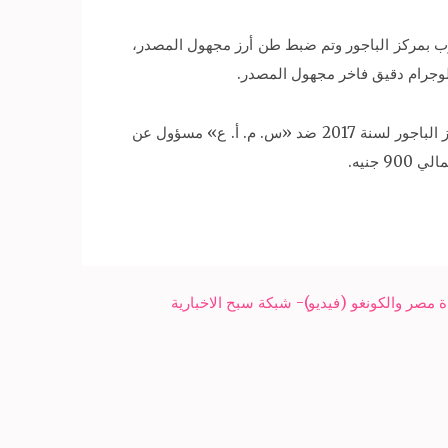
«ر. م. م. ا» مسؤول عن محل أعلاف وحبوب بمركز الباجور وتم ضبط طن أرز مجهول المصدر،
فيما تمكنت الحملة من تحرير قضية تصرف في حصة محطة تموين سيارات بالسوق السوداء، في القضية رقم 18339 جنح مركز الباجور لسنة 2017 ضد «س. م. أ. ع» مسؤول عن
مصر والكونغو (فيديو)- شبكة سبح الاخبارية