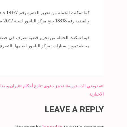
والقضية رقم 18338 جنح مركز الباجور لسنة 2017 ضد «ع. ع. ا. ع» مسؤول عن مخبزافرنجى بمركز الباجور وتم ضبط 500 كيلوجرام دقيق فاخر مجهول المصدر.
محطة تموين سيارات بمركز الباجور لقيامها بالتصرف في 694 لتر بنزين 80 بالسوق السوداء، كما تم تنفيذ 9 حكم غرامات بإجما
Post
«مفوضي الدستورية» تحجز دعوى تنازع أحكام «تيران وصنافي
navigation
الاخبارية
LEAVE A REPLY