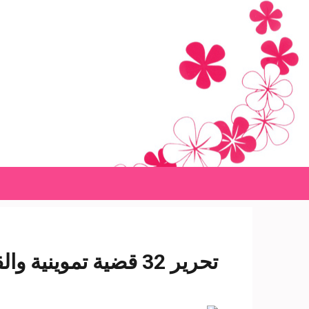
Ski
t
conten
(Pres
Enter
تحرير 32 قضية تموينية والقبض على صاحب محطة وقود بالمنوفية- شبكة سبح الاخبارية