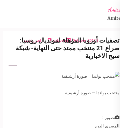
Ski
Amireta
t
Amireta
conten
(Pres
Enter
تصفيات أوروبا المؤهلة لمونديال روسيا:
8 October 2017
sabbeh
اخبار شاملة
صراع 21 منتخب ممتد حتى النهاية- شبكة
سبح الاخبارية
منتخب بولندا – صورة أرشيفية
تصوير :
المصري اليوم