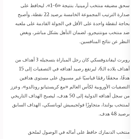
سحق مضيفه منتخب أرمينيا، بنتيجة «6-1»، ليحافظ على
صدارة الترتيب المجموعة الخامسة برصيد 22 نقطة، وأصبح
بحاجة لنقطة واحدة على الأقل في الجولة القادمة على ملعبه
ضد منتخب مونتنيجرو، لضمان التأهل بشكل مباشر، وبغض
النظر عن نتائج المنافسين.
روبرت ليفاندوفسكي كان رجل المباراة بتسجيله 3 أهداف من
أهداف بلاده الـ6، ليرتفع رصيد أهدافه في التصفيات إلى 15
هدفًا، محققًا رقمًا قياسيًا غير مسبوق على مستوى هدافين
التصفيات الأوروبية لكأس العالم «مع كريستيانو رونالدو»، وعزز
من سجل أهدافه الدولية إلى 50 هدف، ليصبح الهداف التاريخي
لمنتخب بولندا، متجاوزًا فولجيميش لوبانسكي، الهداف السابق
برصيد 48 هدف.
منتخب الدنمارك حافظ على أماله في الوصول لملحق