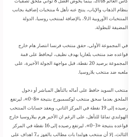
كأس العالم 2018، بينما يخوض أفضل 8 ثواني ملحق تصفيات
بنظام الذهاب والإياب، ينتج عنه تأهل 4 منتخبات إضافية بجانب
المنتخبات الأوروبية الـ9، بالإضافة لمنتخب روسيا، الدولة
المضيفة للبطولة.
في المجموعة الأولى، حقق منتخب فرنسا انتصار هام خارج
قواعده ضد منتخب بلغاريا بهدف نظيف، ليحافظ على قمة
المجموعة برصيد 20 نقطة، قبل مواجهة الجولة الأخيرة، على
ملعبه ضد منتخب بلاروسيا.
منتخب السويد حافظ على أماله بالتأهل المباشر أو دخول
الملحق بعدما سحق منتخب لوكسمبورج بنتيجة «8-0»، ليرتفع
رصيده إلى 19 نقطة في المركز الثاني، ويعقد حسابات المنتخب
الهولندي تمامًا للتأهل، على الرغم ان الأخير هزم بيلاروسيا خارج
قواعده بنتيجة «3-0»، ليرتفع رصيده إلى 16 نقطة في المركز
الثالث، إلا أن منتخب هولندا بات مطالب بالفوز بـ7 اهداف على