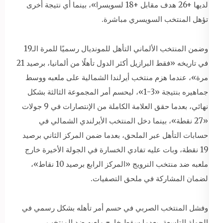
لديها +26 هدف مقابل +18 لسويسرا»، بينما أي نتيجة أخرى
تؤهل المنتخب السويسري مباشرة.
وضمن المنتخب الألماني التأهل للمونديال رسميًا للمرة الـ19
في تاريخه «فقط البرازيل أكثر الدول تأهلًا من ألمانيا، برصيد 21
مرة»، عندما هزم منتخب أيرلندا الشمالية على ملعبه ووسط
جماهيره بنتيجة «3-1»، ليحسم أمر المجموعة الثالثة بشكل
نهائي، بعدما حقق العلامة الكاملة من الإنتصارات في 9 جولات
«27 نقطة»، بينما دخل المنتخب الأيرلندي الشمالي في
حسابات التأهل عبر الملحق، بعدما ضمن المركز الثاني برصيد
19 نقطة، وبات عليه تفادي الخسارة في الجولة الأخيرة خارج
ملعبه ضد منتخب النرويج «المركز الرابع برصيد 10 نقاط»،
لضمان المشاركة في ملحق التصفيات.
وفشل المنتخب الصربي في حسم أمر تأهله بشكل رسمي في
الجولة التاسعة، بعدما سقط خارج ملعبه ضد المنتخب