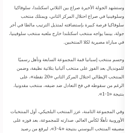
وستشهد الجولة الأخيرة صراع بين الثلاثي اسكتلندا، سلوفاكيا
وسلوفينيا في صراع احتلال المركز الثاني، ويمتلك منتخب
سلوفاكيا فرصة كبيرة بإستضافته لمتذيل الترتيب مالطا في أخر
جولة، بينما يواجه منتخب اسكتلندا خارج ملعبه منتخب سلوفينيا،
في مباراة مصيرية لكلا المنتخبين.
وحسم منتخب إسبانيا قمة المجموعة السابعة وتأهل رسميًا
للمونديال بعد الفوز على منتخب ألبانيا بثلاثية نظيفة، وضمن
المنتخب الإيطالي احتلال المركز الثاني «20 نقطة»، على
الرغم من سقوطه في فخ التعادل ضد ضيفه، منتخب مقدونيا،
بنتيجة «1-1».
وفي المجموعة الثامنة، عزز المنتخب البلجيكي، أول المنتخبات
الأوروبية تأهلًا لكأس العالم، صدارته للمجموعة، بعد فوزه على
مضيفه المنتخب البوسني بنتيجة «4-3»، ليرفع من رصيد