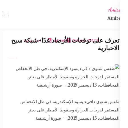
Ski
Amireta
t
Amireta
conten
(Pres
Enter
تعرف على توقعات الأرصاد غدًا- شبكة سبح
8 October 2017
sabbeh
اخبار شاملة
الاخبارية
طقس شتوي دافيء يسود الإسكندرية، في ظل الانخفاض
المستمر لدرجات الحرارة وسقوط الأمطار على بعض
المحافظات، 13 ديسمبر 2015. – صورة أرشيفية