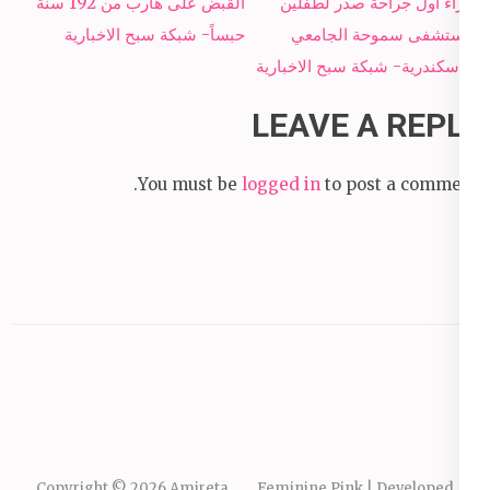
Post
إجراء أول جراحة صدر لطفلين
القبض على هارب من 192 سنة
navigation
بمستشفى سموحة الجامعي
حبساً- شبكة سبح الاخبارية
بالإسكندرية- شبكة سبح الاخبارية
LEAVE A REPLY
You must be
logged in
to post a comment.
Copyright © 2026
Amireta
.
Feminine Pink | Developed