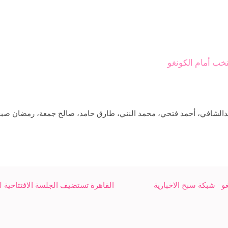
تخب أمام الكونغو
دالشافي، أحمد فتحي، محمد النني، طارق حامد، صالح جمعة، رمضان صبح
غو- شبكة سبح الاخبارية
القاهرة تستضيف الجلسة الافتتاحية ل