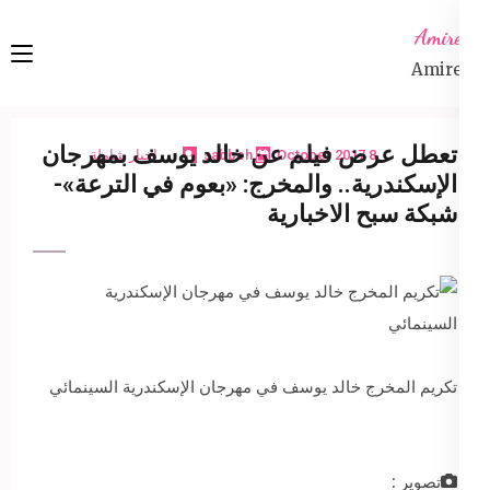
Ski
Amireta
t
Amireta
conten
(Pres
Enter
تعطل عرض فيلم عن خالد يوسف بمهرجان
8 October 2017
sabbeh
اخبار شاملة
الإسكندرية.. والمخرج: «بعوم في الترعة»-
شبكة سبح الاخبارية
تكريم المخرج خالد يوسف في مهرجان الإسكندرية السينمائي‎
تصوير :