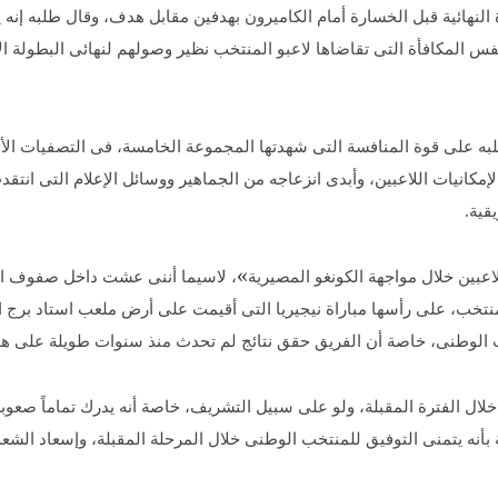
النهائية قبل الخسارة أمام الكاميرون بهدفين مقابل هدف، وقال طلبه إنه 
المكافأة التى تقاضاها لاعبو المنتخب نظير وصولهم لنهائى البطولة الأفر
به على قوة المنافسة التى شهدتها المجموعة الخامسة، فى التصفيات الأفر
إمكانيات اللاعبين، وأبدى انزعاجه من الجماهير ووسائل الإعلام التى انتقدت 
قية.
اعبين خلال مواجهة الكونغو المصيرية»، لاسيما أننى عشت داخل صفوف ال
لمنتخب، على رأسها مباراة نيجيريا التى أقيمت على أرض ملعب استاد برج ا
 الوطنى، خاصة أن الفريق حقق نتائج لم تحدث منذ سنوات طويلة على هذا
 خلال الفترة المقبلة، ولو على سبيل التشريف، خاصة أنه يدرك تماماً 