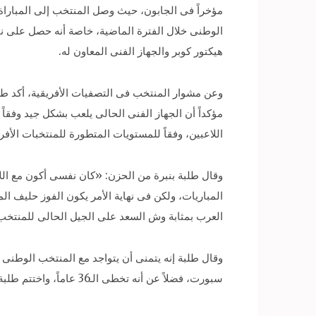
مؤخراً فى الجابون، حيث وصل المنتخب إلى المباراة 
الوطنى خلال الفترة الماضية، خاصة أنه حصل على نفس 
هيكتور كوبر والجهاز الفنى المعاون له.
وعن مشوار المنتخب فى التصفيات الأفريقية، أكد طل
مؤكداً أن الجهاز الفنى الحالى يلعب بشكل جيد وفقاً ل
اللاعبين، وفقاً للمستويات المتطورة للمنتخبات الأفري
وقال طلبة بنبرة من الحزن: «كان نفسى أكون مع الل
المباريات، ولكن فى نهاية الأمر يكون الفوز حليف ا
العرب بمثابة وش السعد على الجيل الحالى للمنتخب
وقال طلبة إنه يتمنى أن يتواجد مع المنتخب الوطنى
سبورت، فضلاً عن أنه تخطى الـ36 عاماً، واختتم طلبة بأنه يتمنى التوفيق للمنتخب الوطنى خلال المرحلة المقبلة، وإسعاد الشعب المصرى.