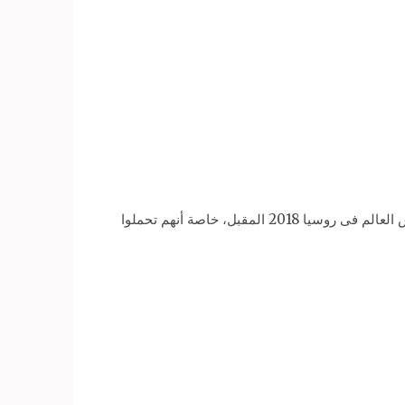
أكد حمادة طلبة، لاعب الأسيوطى والمنتخب الوطنى الأسبق، على أحقية الجيل الحالى للفراعنة فى الوصول إلى مونديال كأس العالم فى روسيا 2018 المقبل، خاصة أنهم تحملوا