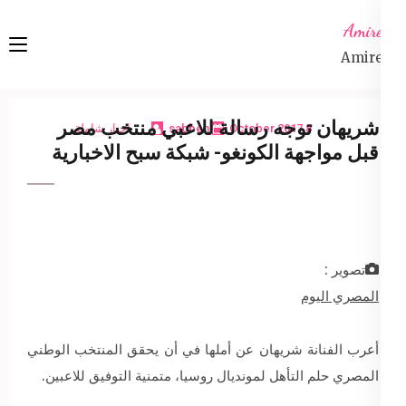
Ski
Amireta
t
Amireta
conten
(Pres
Enter
شريهان توجه رسالة للاعبي منتخب مصر
8 October 2017
sabbeh
اخبار شاملة
قبل مواجهة الكونغو- شبكة سبح الاخبارية
تصوير :
المصري اليوم
أعرب الفنانة شريهان عن أملها في أن يحقق المنتخب الوطني
المصري حلم التأهل لمونديال روسيا، متمنية التوفيق للاعبين.