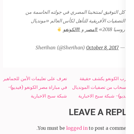
كل التوفيق لمنتخبنا المصري في جولته الحاسمة من
التصفيات الأفريقية للتأهل لكأس العالم «مونديال
روسيا 2018»
#مصر
و
#الكونغو
October 8, 2017
— Sherihan (@Sherihan)
Post
مدرب الكونغو يكشف حقيقة
تعرف على تعليمات الأمن للجماهير
navigation
الانسحاب من تصفيات المونديال
في مباراة مصر الكونغو (فيديو)-
(فيديو)- شبكة سبح الاخبارية
شبكة سبح الاخبارية
LEAVE A REPLY
You must be
logged in
to post a comment.