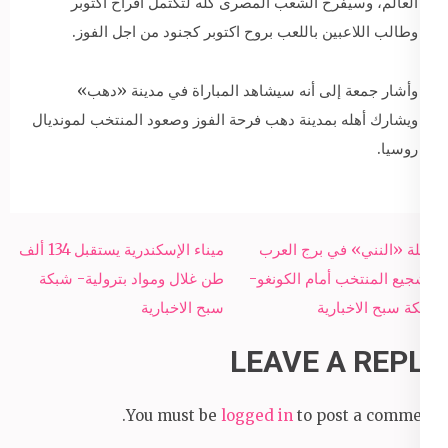
العالم، وسيفرح الشعب المصرى كله لتكتمل أفراح أكتوبر
وطالب اللاعبين باللعب بروح اكتوبر كجنود من اجل الفوز.
وأشار جمعة إلى أنه سيشاهد المباراة في مدينة «دهب»
ويشارك أهله بمدينة دهب فرحة الفوز وصعود المنتخب لمونديال
روسيا.
Post
عائلة «النني» في برج العرب
ميناء الإسكندرية يستقبل 134 ألف
navigation
لتشجيع المنتخب أمام الكونغو-
طن غلال ومواد بترولية- شبكة
شبكة سبح الاخبارية
سبح الاخبارية
LEAVE A REPLY
You must be
logged in
to post a comment.