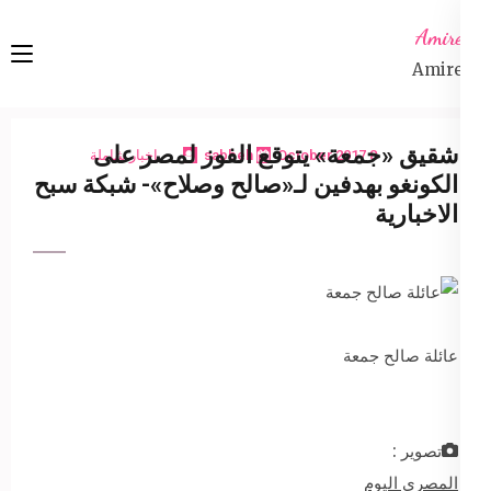
Ski
Amireta
t
Amireta
conten
(Pres
Enter
شقيق «جمعة» يتوقع الفوز لمصر على
8 October 2017
sabbeh
اخبار شاملة
الكونغو بهدفين لـ«صالح وصلاح»- شبكة سبح
الاخبارية
عائلة صالح جمعة
تصوير :
المصري اليوم