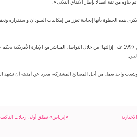
 بناؤه من ثقة اتصالا بإطار الاتفاق الثلاثي».
ري هذه الخطوة بأنها إيجابية تعزز من إمكانيات السودان واستقراره وت
وأكد أن مصر عملت منذ فرض هذه العقوبات في عام 1997 على إزالتها؛ من خلال التواصل المباشر مع ا
يين.
واحد يعمل من أجل المصالح المشتركة، معربا عن أمنيته أن تشهد السود
اخبارية
«إيرباص» تطلق أولى رحلات التاكسى الطائر نهاية 2018-