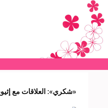
Ski
t
conten
(Pres
Enter
«شكري»: العلاقات مع إثيوب