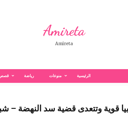
Amireta
Amireta
الرئيسية
منوعات
رياضة
قصص
يا قوية وتتعدى قضية سد النهضة – شبك