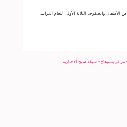
التي تم الانتهاء منها يصل إلى (29703) طالبًا لنحو (1800) مقعدٍ لمرحلة رياض الأطفال والصفوف الثلاثة الأولى للعام الدراسى