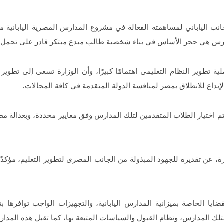
ب الياباني لمساهمته الفعالة في مشروع المدارس المصرية اليابانية م
مدارس هي حجر الأساس في بناء شخصية طالب مبدع مبتكر قادر على تحمل 
تطوير النظام التعليمى اهتمامًا كبيرًا، وأن الوزارة تسعى إلى تطوير 
لإبداع للانطلاق بمصر لمنافسة الدولة المتقدمة في كافة المجالات.
لانتهاء من 8 مدارس، وأنه سيتم اختيار الطلاب المتقدمين لتلك المدارس وفق معايير محددة
رة، عن تقديره للجهود المبذولة من الجانب المصرى لتطوير التعليم، مؤكدً
ايا الخاصة بميزانية المدارس اليابانية، والتجهيزات الواجب توافرها ب
لك المدارس، ونظام القبول والسياسات المتبعة بها، كما تقبل هذه المدار