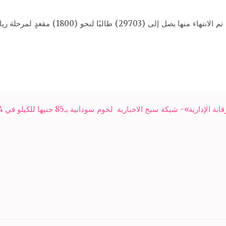
جدير بالذكر، أن عدد المتقدمين لتلك للمدارس 
ابة الإدارية»- شبكة سبح الاخبارية
لحوم سودانية بـ85 جنيها للكيلو في 4 مراكز بسوهاج- شبكة سبح الاخبارية