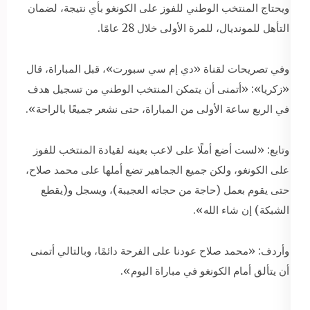
ويحتاج المنتخب الوطني للفوز على الكونغو بأي نتيجة، لضمان
التأهل للمونديال، للمرة الأولى خلال 28 عامًا.
وفي تصريحات لقناة «دي إم سي سبورت»، قبل المباراة، قال
«زكريا»: «أتمنى أن يتمكن المنتخب الوطني من تسجيل هدف
في الربع ساعة الأولى من المباراة، حتى نشعر جميعًا بالراحة».
وتابع: «لست أضع أملًا على لاعب بعينه لقيادة المنتخب للفوز
على الكونغو، ولكن جميع الجماهير تضع أملها على محمد صلاح،
حتى يقوم بعمل (حاجة من حجاته العجيبة)، ويسجل و(يقطع
الشبكة) إن شاء الله».
وأردف: «محمد صلاح عودنا على الفرحة دائمًا، وبالتالي أتمنى
أن يتألق أمام الكونغو في مباراة اليوم».