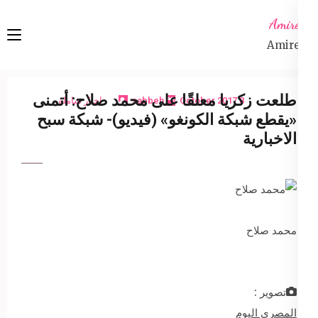
Ski
Amireta
t
Amireta
conten
(Pres
Enter
طلعت زكريا معلقًا على محمد صلاح: أتمنى
8 October 2017
sabbeh
اخبار شاملة
«يقطع شبكة الكونغو» (فيديو)- شبكة سبح
الاخبارية
محمد صلاح
تصوير :
المصري اليوم