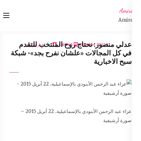
Ski
Amireta
t
Amireta
conten
(Pres
Enter
عدلي منصور: نحتاج روح المنتخب للتقدم
8 October 2017
sabbeh
اخبار شاملة
في كل المجالات «علشان نفرح بجد»- شبكة
سبح الاخبارية
عزاء عبد الرحمن الأبنودي بالإسماعيلية، 22 أبريل 2015 –
صورة أرشيفية