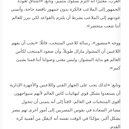
العرب، معتبرًا أنه التزم بسلوك متميز، وتابع: «أشتاق لعودة
الجمهور إلى الملاعب فالكرة بدون جمهور ناقصة حاجة، وأتمنى
عودتهم إلى الملاعب بشرط أن يلتزم بالقواعد لكي نبرز للعالم
أننا شعب متحضر».
ووجه «منصور»، رسالة للاعبي المنتخب، قائلًا: «يجب أن يفهم
اللاعبين أن المشوار مازال طويلاً، وأن صعود المنتخب لكأس
العالم هو بداية المشوار، وليس معنى وصولنا أننا قمنا بشيئ
كبير».
وتابع: «لذلك يجب على الجهاز الفني واللاعبين والأجهزة الإدارية
أن يستعدوا بشكل قوي لنهائيات كاس العالم لأنهم سيواجهون
أقوى المنتخبات في العالم، لافتاً إلى أنه يتمنى أن تتحول
مشاعر السعادة في نفوس المصريين إلى أمور أخرى تهم مصر
بشكل أكبر، مؤكدًا في الوقت نفسه أنه لايقلل من أهمية كرة
القدم.