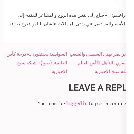
واختتم: ن«حتاج إلى نفس هذه الروح والمشاعر للتقدم إلى
الأمام والمستقبل في شتى المجالات علشان الناس تفرح بجد».
Post
سحر نصر تهنئ السيسي والشعب
السوايسة يحتفلون بـ«فرحة كأس
navigation
المصري بالتأهل لكأس العالم-
العالم» (صور)- شبكة سبح
شبكة سبح الاخبارية
الاخبارية
LEAVE A REPLY
You must be
logged in
to post a comment.