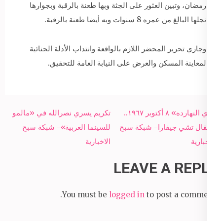
رمضان، وتبين العثور على الجثة وبها طعنة بالرقبة وبجوارها
نجلها البالغ من عمره 8 سنوات وبه أيضا طعنة بالرقبة.
وجاري تحرير المحضر اللازم بالواقعة وانتداب الأدلة الجنائية
لمعاينة المسكن والعرض على النيابة العامة للتحقيق.
Post
«زي النهارده» ٨ أكتوبر ١٩٦٧..
تكريم يسري نصرالله في «مالمو
navigation
اعتقال تشي جيفارا- شبكة سبح
للسينما العربية»- شبكة سبح
الاخبارية
الاخبارية
LEAVE A REPLY
You must be
logged in
to post a comment.