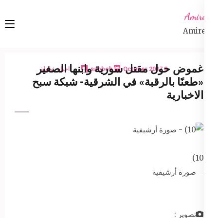
Ski
Amireta
t
Amireta
conten
(Pres
Enter
غموض حول مقتل سورية وابنها الصغير
8 October 2017
sabbeh
اخبار شاملة
«طعنًا بالرقبة» في الشرقية- شبكة سبح
الاخبارية
10)
– صورة أرشيفية
تصوير :