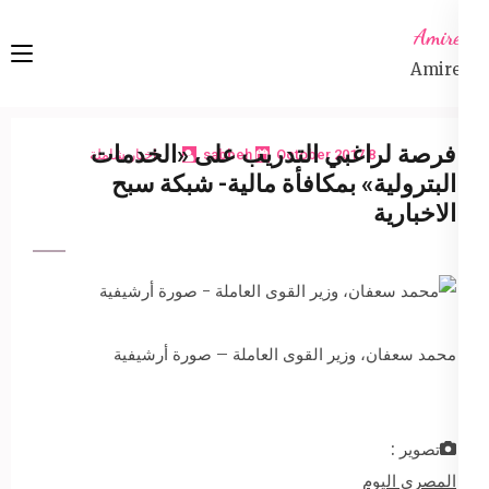
Ski
Amireta
t
Amireta
conten
(Pres
Enter
فرصة لراغبي التدريب على «الخدمات
8 October 2017
sabbeh
اخبار شاملة
البترولية» بمكافأة مالية- شبكة سبح
الاخبارية
محمد سعفان، وزير القوى العاملة – صورة أرشيفية
تصوير :
المصري اليوم