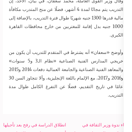
وقال وزير القوى العاملة، محمد سعفان، في بيان، الأحد، إن
التدريب يتم مجانًا لمدة 4 أشهر، فضلًا عن منح المتدرب مكافأة
مالية قدرها 1300 جنيه شهريًا طوال فترة التدريب، بالإضافة إلى
1000 جنيه بدل إقامة للمغتربين من خارج محافظات القاهرة
الكبرى.
وأوضح «سعفان» أنه يشترط في المتقدم للتدريب أن يكون من
خريجي المدارس الفنية الصناعية «نظام الـ3 و5 سنوات»
والمعاهد الفنية الصناعية والجامعة العمالية دفعات 2014 و2015
و2016 و2017، مع الإلمام باللغة الإنجليزية، وألا تتجاوز السن 30
عامًا في تاريخ التقديم، فضلًا عن التفرغ الكامل طوال مدة
التدريب.
Post
إلغاء ندوة وزير الثقافة في
انطلاق الدراسة في رفح بعد تأجيلها