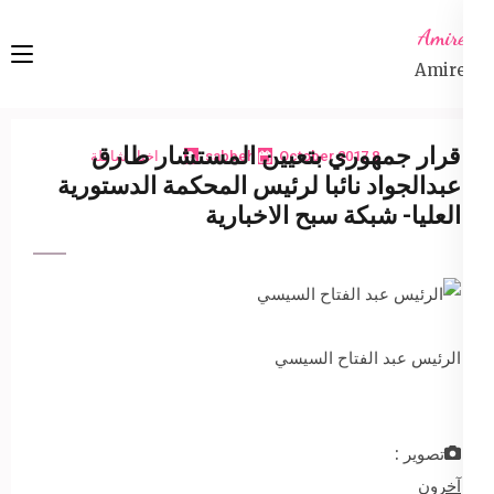
Ski
Amireta
t
Amireta
conten
(Pres
Enter
قرار جمهوري بتعيين المستشار طارق
8 October 2017
sabbeh
اخبار شاملة
عبدالجواد نائبا لرئيس المحكمة الدستورية
العليا- شبكة سبح الاخبارية
الرئيس عبد الفتاح السيسي
تصوير :
آخرون