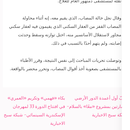
نقله لمستشفى دمنهور العام للعلاج.
وقال نجل خالة المصاب، الذى يقيم معه، إنه أثناء محاولة
المصاب القفز من العقار السكنى الذي يقيمون فيه لعقار سكني
مجاور لاستقلال الأسانسير منه، اختل توازنه وسقط وحدثت
إصابته، ولم يتهم أحدًا بالتسبب في ذلك.
وتوصلت تحريات المباحث إلى نفس النتيجة، وقرر الأطباء
بالمستشفى بصعوبة أخذ أقوال المصاب، وتحرر محضر بالواقعة.
Post
صبّ أول أعمدة الدور الأرضي
بكاء «فهمي» وتكريم «العمري»
navigation
لعمارتين بمشروع «معًا» بالسلام-
في افتتاح الدورة 33 لمهرجان
شبكة سبح الاخبارية
الإسكندرية السينمائي- شبكة سبح
الاخبارية