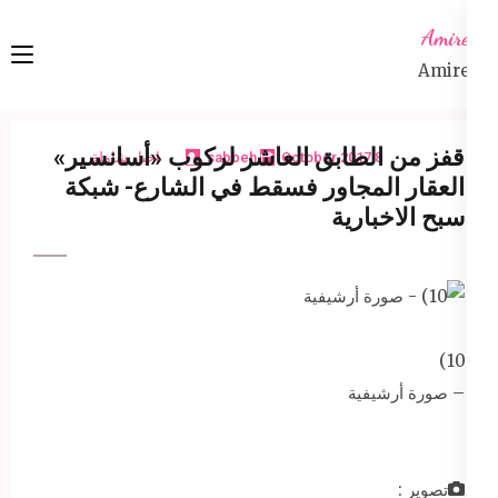
Ski
Amireta
t
Amireta
conten
(Pres
Enter
قفز من الطابق العاشر لركوب «أسانسير»
8 October 2017
sabbeh
اخبار شاملة
العقار المجاور فسقط في الشارع- شبكة
سبح الاخبارية
10)
– صورة أرشيفية
تصوير :