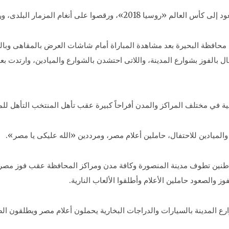
أنغام المزمار البلدى، ورسم الأطفال علم مصر على وجوههم.
محافظة البحيرة بعد مشاهدة المباراة أمام شاشات العرض بالمقاهى وبال
ال بالفوز بشوارع المدينة، واللاتى احتشدن بالشوارع والميادين، وارتدت 
ة في مختلف المراكز والمدن أفراحاً كبيرة عقب تأهل المنتخب التأهل للم
والميادين للاحتفال، حاملين أعلام مصر، ومرددين «الله عليكى يا مصر».
نين تطوف مدينة المنصورة وكافة مدن ومراكز المحافظة عقب فوز مصر
ز والصعود حاملين الأعلام وأطلقوا الألعاب النارية.
رع المدينة بالسيارات والدراجات البخارية يحملون أعلام مصر ويطلقون الص