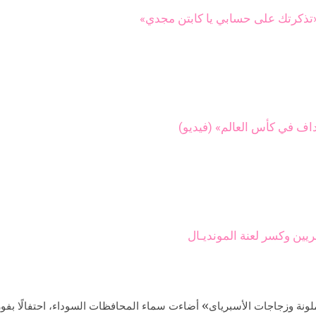
تذكرتك على حسابي يا كابتن مجدي»
ف في كأس العالم» (فيديو)
يين وكسر لعنة المونديـال
لملونة وزجاجات الأسبرياى» أضاءت سماء المحافظات السوداء، احتفالًا بف