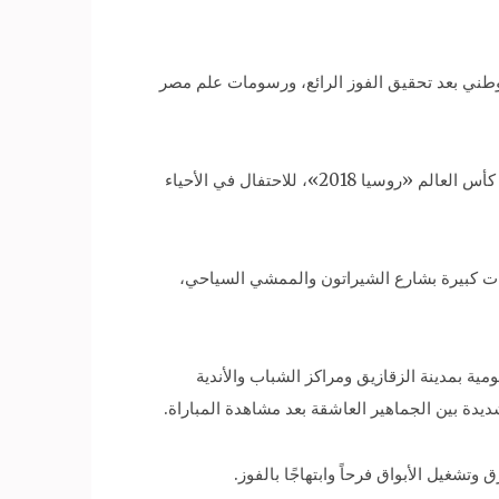
وطني بعد تحقيق الفوز الرائع، ورسومات علم مصر
خرج آلاف الجماهير حاملين أعلام مصر وصور اللاعبين، احتفالًا بالفوز الغالي، وصعود الفريق الوطني إلى كأس العالم «روسيا 2018»، للاحتفال في الأحياء
عات كبيرة بشارع الشيراتون والممشي السياحي،
 بمدينة الزقازيق ومراكز الشباب والأندية
ديدة بين الجماهير العاشقة بعد مشاهدة المباراة.
تشغيل الأبواق فرحاً وابتهاجًا بالفوز.