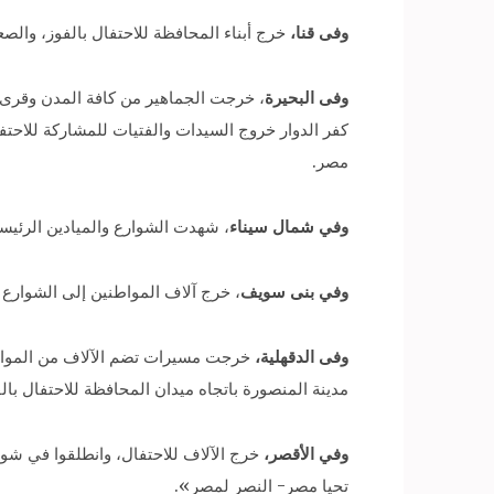
وفى قنا،
خرج أبناء المحافظة للاحتفال بالفوز، والصعود إلى كأس العالم «روسيا 2018»، ورقصوا على 
وفى البحيرة
، خرجت الجماهير من كافة المدن وقرى 
كفر الدوار خروج السيدات والفتيات للمشاركة للاحتف
مصر.
وفي شمال سيناء
، شهدت الشوارع والميادين الرئيسي
وفي بنى سويف
، خرج آلاف المواطنين إلى الشوارع 
وفى الدقهلية،
خرجت مسيرات تضم الآلاف من المواط
مدينة المنصورة باتجاه ميدان المحافظة للاحتفال بالفو
وفي الأقصر،
خرج الآلاف للاحتفال، وانطلقوا في شوا
تحيا مصر- النصر لمصر».