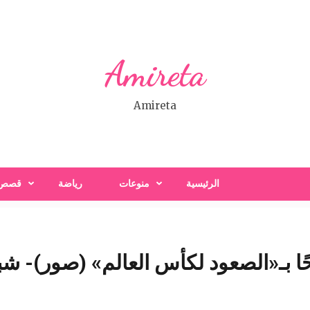
Amireta
Amireta
الرئيسية
منوعات
رياضة
قصص
بـ«الصعود لكأس العالم» (صور)- شبك