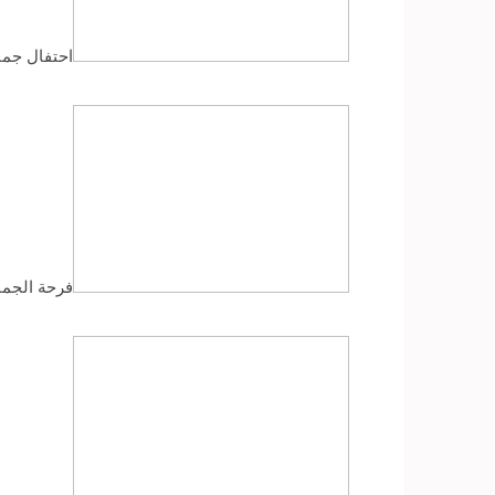
احتفال جما
فرحة الجما