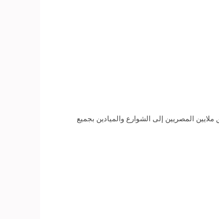
تهاء مباراة مصر والكونجو، والتي أعلنت تأهل منتخب مصر إلى كأس العالم «روسيا 2018»، انطلق ملايين المصريين إلى الشوارع والميادين بجميع