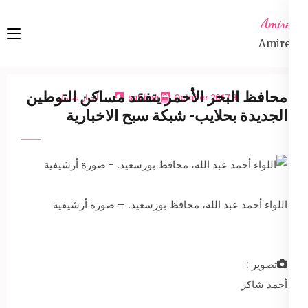
Ski
Amireta
t
Amireta
conten
(Pres
Enter
محافظ البحر الأحمر يتفقد مساكن التوطين
8 October 2017
sabbeh
اخبار شاملة
الجديدة بحلايب- شبكة سبح الاخبارية
اللواء أحمد عبد الله، محافظ بورسعيد. – صورة أرشيفية
تصوير :
أحمد شاكر