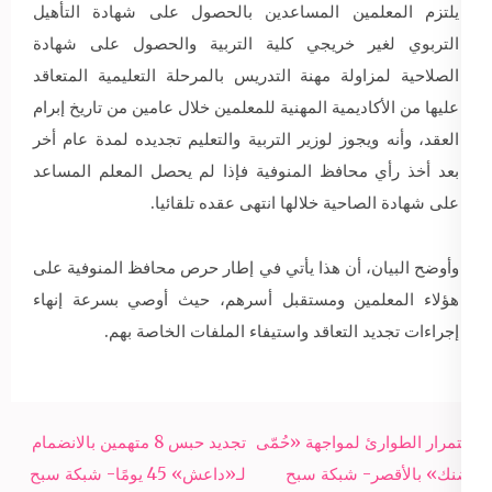
يلتزم المعلمين المساعدين بالحصول على شهادة التأهيل
التربوي لغير خريجي كلية التربية والحصول على شهادة
الصلاحية لمزاولة مهنة التدريس بالمرحلة التعليمية المتعاقد
عليها من الأكاديمية المهنية للمعلمين خلال عامين من تاريخ إبرام
العقد، وأنه ويجوز لوزير التربية والتعليم تجديده لمدة عام أخر
بعد أخذ رأي محافظ المنوفية فإذا لم يحصل المعلم المساعد
على شهادة الصاحية خلالها انتهى عقده تلقائيا.
وأوضح البيان، أن هذا يأتي في إطار حرص محافظ المنوفية على
هؤلاء المعلمين ومستقبل أسرهم، حيث أوصي بسرعة إنهاء
إجراءات تجديد التعاقد واستيفاء الملفات الخاصة بهم.
Post
استمرار الطوارئ لمواجهة «حُمّى
تجديد حبس 8 متهمين بالانضمام
navigation
الضنك» بالأقصر- شبكة سبح
لـ«داعش» 45 يومًا- شبكة سبح