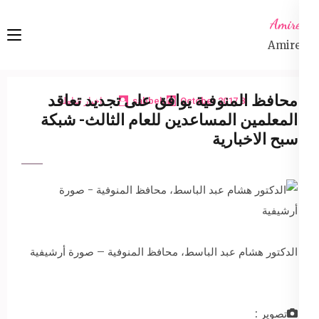
Ski
Amireta
t
Amireta
conten
(Pres
Enter
محافظ المنوفية يوافق على تجديد تعاقد
8 October 2017
sabbeh
اخبار شاملة
المعلمين المساعدين للعام الثالث- شبكة
سبح الاخبارية
الدكتور هشام عبد الباسط، محافظ المنوفية – صورة أرشيفية
تصوير :