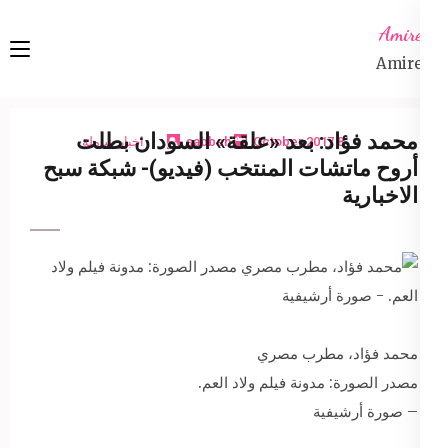
Ski
Amireta
t
Amireta
conten
(Pres
Enter
محمد فؤاد: بعد «علقة» السودان بطلت
8 October 2017
sabbeh
اخبار شاملة
أروح ماتشات المنتخب (فيديو)- شبكة سبح
الاخبارية
محمد فؤاد، مطرب مصري
مصدر الصورة: مدونة فيلم ولاد العم.
– صورة أرشيفية