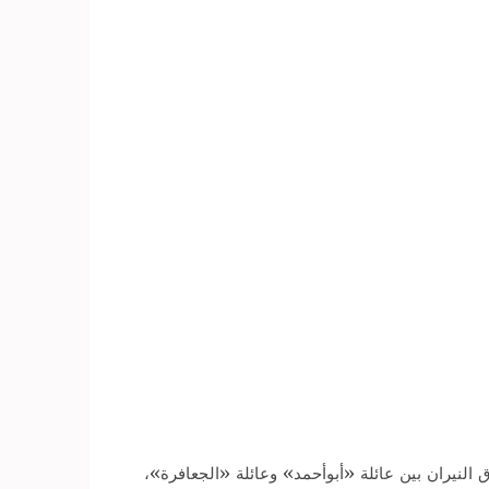
النيران بين عائلة «أبوأحمد» وعائلة «الجعافرة»،