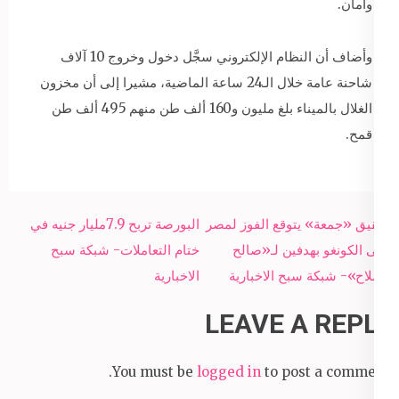
وأمان.
وأضاف أن النظام الإلكتروني سجَّل دخول وخروج 10 آلاف
شاحنة عامة خلال الـ24 ساعة الماضية، مشيرا إلى أن مخزون
الغلال بالميناء بلغ مليون و160 ألف طن منهم 495 ألف طن
قمح.
Post
شقيق «جمعة» يتوقع الفوز لمصر
البورصة تربح 7.9مليار جنيه في
navigation
على الكونغو بهدفين لـ«صالح
ختام التعاملات- شبكة سبح
وصلاح»- شبكة سبح الاخبارية
الاخبارية
LEAVE A REPLY
You must be
logged in
to post a comment.