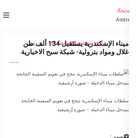
Ski
Amireta
t
Amireta
conten
(Pres
Enter
ميناء الإسكندرية يستقبل 134 ألف طن
8 October 2017
sabbeh
اخبار شاملة
غلال ومواد بترولية- شبكة سبح الاخبارية
سلطات ميناء الإسكندرية تنجح في تعويم السفينة الجانحة
بمدخل ميناء الدخيلة – صورة أرشيفية
تصوير :