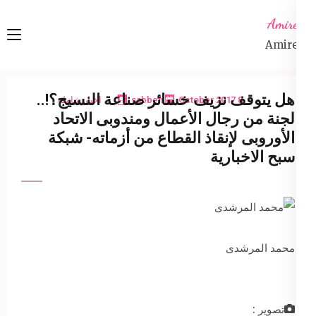
Ski
Amireta
t
Amireta
conten
(Pres
Enter
هل يتوقف نزيف خسائر صناعة النسيج؟!..
8 October 2017
sabbeh
اخبار شاملة
لجنة من رجال الأعمال ومندوبى الاتحاد
الأوروبى لإنقاذ القطاع من أزماته- شبكة
سبح الاخبارية
محمد المرشدى
تصوير :