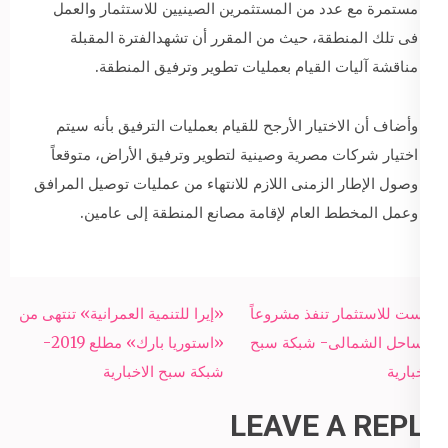
مستمرة مع عدد من المستثمرين الصينيين للاستثمار والعمل
فى تلك المنطقة، حيث من المقرر أن تشهدالفترة المقبلة
مناقشة آليات القيام بعمليات تطوير وترفيق المنطقة.
وأضاف أن الاختيار الأرجح للقيام بعمليات الترفيق بأنه سيتم
اختيار شركات مصرية وصينية لتطوير وترفيق الأراض، متوقعاً
وصول الإطار الزمنى اللازم للانتهاء من عمليات توصيل المرافق
وعمل المخطط العام لإقامة مصانع المنطقة إلى عامين.
Post
فرست للاستثمار تنفذ مشروعاً
«إيرا للتنمية العمرانية» تنتهى من
navigation
بالساحل الشمالى- شبكة سبح
«استوريا بارك» مطلع 2019-
الاخبارية
شبكة سبح الاخبارية
LEAVE A REPLY