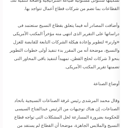
تشكيلها ستتولى مسئولية صياغة استراتيجية واضحة لتنمية تلك
القطاعات بما تضم من شركات قطاع أعمال تتواجد بها.
وأضافت المصادر أنه فيما يتعلق بقطاع النسيج ستعتمد فى
دراساتها على التقرير الذى انتهى منه مؤخراً المكتب الأمريكى
«وارنر» لتطوير وإعادة هيكلة الشركات التابعة للقابضة للغزل
والنسيج، موضحة أنه من المقرر بدء تنفيذ أولى خطوات التطوير
بنحو 3 شركات لحلج القطن، تمهيداً لتنفيذ باقى المحاور التى
تضمنها تقرير المكتب الأمريكى.
أوضاع الصناعة
وقال محمد المرشدى رئيس غرفة الصناعات النسيجية باتحاد
الصناعات، إن هناك توجيهات من الرئيس عبدالفتاح السيسى
للحكومة بضرورة المسارعة لحل المشكلات التى تواجه قطاع
النسيج والملابس الجاهزة، موضحا أن القطاع لم يستفد من