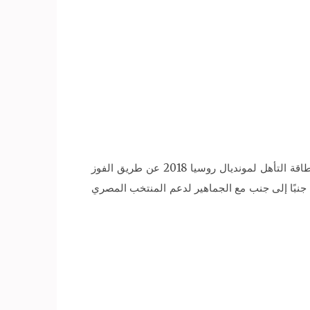
فيما يستعد استاد برج العرب بالإسكندرية إلى استقبال الجماهير الوفية التي تسعى وراء فريقها الوطني لكرة القدم لحسم بطاقة التأهل لمونديال روسيا 2018 عن طريق الفوز
 جنبًا إلى جنب مع الجماهير لدعم المنتخب المصري