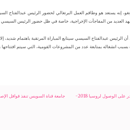
غو، إنه يستعد هو وطاقم العمل البرتغالي لحضور الرئيس عبدالفتاح ا
تشهد العديد من المفاجآت الإخراجية، خاصة في ظل حضور الرئيس السيسي م
 أن الرئيس عبدالفتاح السيسي سيتابع المباراة المرتقبة باهتمام شديد، إل
بب انشغاله بمتابعة عدد من المشروعات القومية، التي سيتم افتتاحها بدء
وزيرة الاستثمار تتوقع نتيجة مباراة مصر والكونغو: منتخبنا قادر على الوصول لروسيا 2018-
جامعة قناة السويس تنفذ قوافل الإصحاح البيئي في 5 قرى بالإسماع