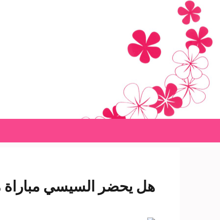
Ski
t
conten
(Pres
Enter
هل يحضر السيسي مباراة مص