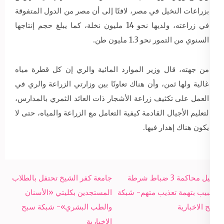
بزراعات النخيل في مصر، لافتًا إلى أن مصر من الدول المتفوقة
في زراعته، ولديها نحو 14 مليون نخلة، كما يبلغ حجم إنتاجها
السنوي من التمور نحو 1.3 مليون طن.
من جهته، قال وزير الموارد المائية والري إن كل قطرة مياه
غالية ولها ثمن، وأن هناك تعاونًا بين وزارتي الزراعة والري في
العمل على تكثيف زراعة الأشجار ذات العائد الثمري بالمدارس،
لتعليم الأجيال القادمة كيفية التعامل مع الزراعة والمياه، حتى لا
يكون هناك إهدار فيها.
Post
تأجيل محاكمة 3 ضباط شرطة
جامعة كفر الشيخ تحتفل بالطلاب
navigation
وطبيب بتهمة تعذيب متهم- شبكة
المستجدين بكليتي «الأسنان
سبح الاخبارية
والطب البشري»- شبكة سبح
الاخبارية