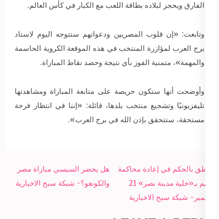
الفارق ويحجز لبلاده بطاقة اللعب مع الكبار في كأس العالم.
وتابعت: «إن قلوب المصريين ودعواتهم ستتوجه اليوم لاستاد
برج العرب لمؤازرة المنتخب في هذه الموقعة الكروية الحاسمة
والمهمة»، متمنية الفوز بأي نتيجة وحصد نقاط المباراة.
وأوضحت أنها ستكون حريصة على متابعة المباراة ومشاهدتها
تليفزيونيًا وتشجيع منتخب بلدها، قائلة: «إننا في انتظار فرحة
مستحقة، ستتحقق بإذن الله في برج العرب».
Post
النطق بالحكم في إعادة محاكمة
هل يحضر السيسي مباراة مصر
navigation
متهم بـ«خلية مدينة نصر» 21
والكونغو؟- شبكة سبح الاخبارية
نوفمبر- شبكة سبح الاخبارية