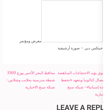
معرض ومؤتمر
جيتكس دبي – صورة أرشيفية
Post
راخوي يؤيد الاحتجاجات المناهضة
محافظ البحر الأحمر يوزع 3500
navigation
لانفصال كتالونيا ويتعهد «بحفظ
شنطة مدرسية بحلايب وشلاتين-
وحدة إسبانيا»- شبكة سبح
شبكة سبح الاخبارية
الاخبارية
LEAVE A REPLY