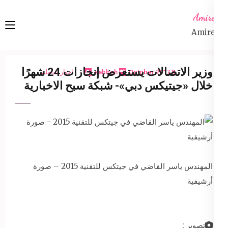
Ski
Amireta
t
Amireta
conten
(Pres
Enter
وزير الاتصالات يستعرض إنجازات 24 شهرًا
8 October 2017
sabbeh
اخبار شاملة
خلال «جيتيكس دبي»- شبكة سبح الاخبارية
المهندس ياسر القاضي في جيتكس للتقنية 2015 – صورة
أرشيفية
تصوير :