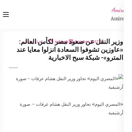
Ski
Amireta
t
Amireta
conten
(Pres
Enter
وزير النقل عن صعود مصر لكأس العالم:
8 October 2017
sabbeh
اخبار شاملة
«عاوزين تشوفوا السعادة انزلوا معايا عند
المترو»- شبكة سبح الاخبارية
«المصري اليوم» تحاور وزير النقل هشام عرفات – صورة
أرشيفية