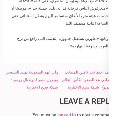
DMC»، مع الإعلامية إيمان الحصري، على قناة «DMC»:
«متعرفوش الناس فرحانة قد إيه، بلدنا جميلة جدا»، موضحًا أن
خدمات هيئة مترو الأنفاق ستستمر اليوم بشكل استثنائي حتى
الساعة الثانية منتصف الليل.
وتابع: «عاوزين نستقبل جمهورنا الحبيب اللي راجع من برج
العرب وشرفنا النهارده».
Post
شاهد احتفالات لاعبي المنتخب
ولي عهد السعودية يهنئ السيسي
navigation
الوطني بعد الصعود لكأس العالم
بوصول مصر لمونديال روسيا-
(فيديو)- شبكة سبح الاخبارية
شبكة سبح الاخبارية
LEAVE A REPLY
You must be
logged in
to post a comment.