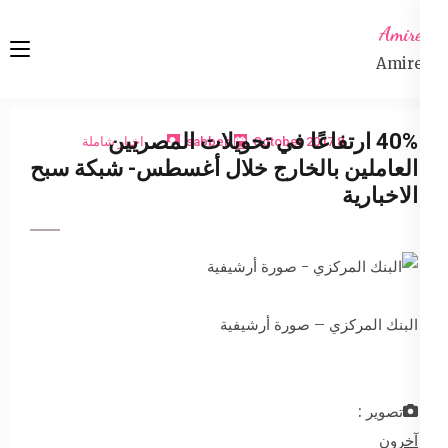
Ski
Amireta
t
Amireta
conten
(Pres
Enter
40% ارتفاعًا في تحويلات المصريين
8 October 2017
sabbeh
اخبار شاملة
العاملين بالخارج خلال أغسطس- شبكة سبح
الاخبارية
البنك المركزي – صورة أرشيفية
تصوير :
آخرون