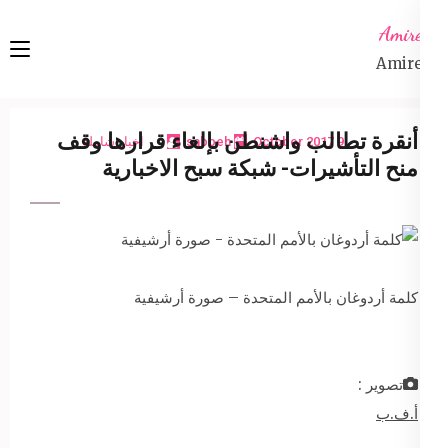
Ski
Amireta
t
Amireta
conten
(Pres
Enter
أنقرة تطالب واشنطن بإلغاء قرارها وقف
9 October 2017
sabbeh
اخبار شاملة
منح التأشيرات- شبكة سبح الاخبارية
كلمة أردوغان بالأمم المتحدة – صورة أرشيفية
تصوير :
أ.ف.ب