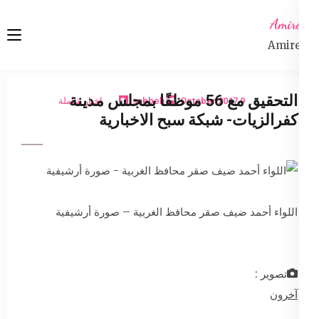
Ski
Amireta
t
Amireta
conten
(Pres
Enter
التحقيق مع 56 موظفًا بمجلس مدينة
9 October 2017
sabbeh
اخبار شاملة
كفرالزيات- شبكة سبح الاخبارية
اللواء أحمد ضيف صقر محافظ الغربية – صورة أرشيفية
تصوير :
آخرون